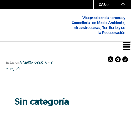
Ir
CAS
al
Vicepresidencia tercera y
contenido
Conselleria de Medio Ambiente,
Infraestructuras, Territorio y de
la Recuperación
Me
X-
Facebook
Inst
twitter
Estás en:
VAERSA OBERTA
>
Sin
categoría
Sin categoría