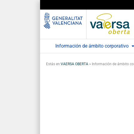
Ir
al
contenido
Información de ámbito corporativo
Estás en:
VAERSA OBERTA
>
Información de ámbito co