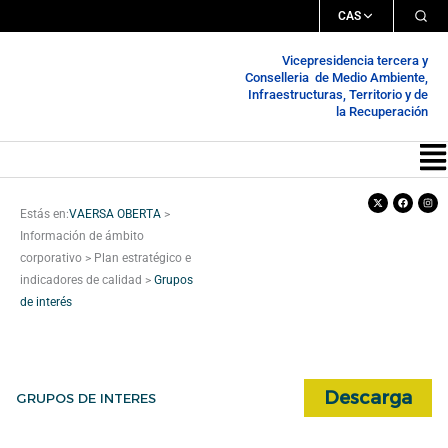
Ir
CAS
al
Vicepresidencia tercera y
contenido
Conselleria de Medio Ambiente,
Infraestructuras, Territorio y de
la Recuperación
Me
X-
Facebook
Inst
twitter
Estás en:
VAERSA OBERTA
>
Información de ámbito
corporativo
>
Plan estratégico e
indicadores de calidad
>
Grupos
de interés
Descarga
GRUPOS DE INTERES