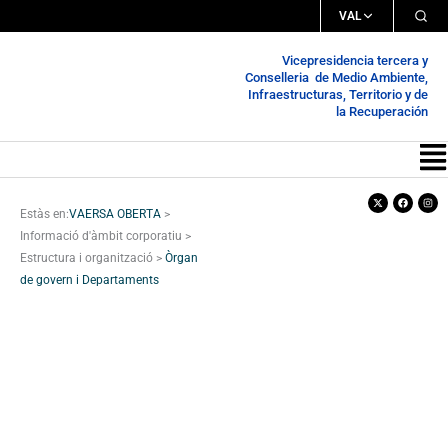
Vés
VAL
al
Vicepresidencia tercera y
contingut
Conselleria de Medio Ambiente,
Infraestructuras, Territorio y de
la Recuperación
Me
X-
Facebook
Inst
twitter
Estàs en:
VAERSA OBERTA
>
Informació d'àmbit corporatiu
>
Estructura i organització
>
Òrgan
de govern i Departaments