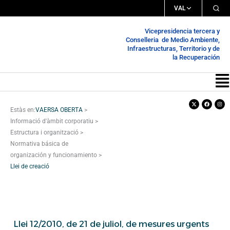
Vés
VAL
al
Vicepresidencia tercera y
contingut
Conselleria de Medio Ambiente,
Infraestructuras, Territorio y de
la Recuperación
Me
X-
Facebook
Inst
twitter
Estàs en:
VAERSA OBERTA
>
Informació d'àmbit corporatiu
>
Estructura i organització
>
Normativa básica de
organización y funcionamiento
>
Llei de creació
Llei 12/2010, de 21 de juliol, de mesures urgents